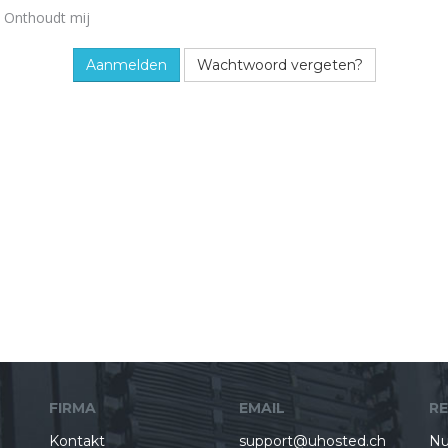
Onthoudt mij
Wachtwoord vergeten?
FIRMA
EMAIL
R
Kontakt
support@uhosted.ch
Nu