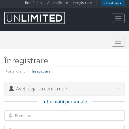
Română
Autentificare
Înregistrare
Coșul meu
Toggl
navig
Togg
navig
Înregistrare
Portal clienți
Înregistrare
Aveți deja un cont la noi?
Informații personale