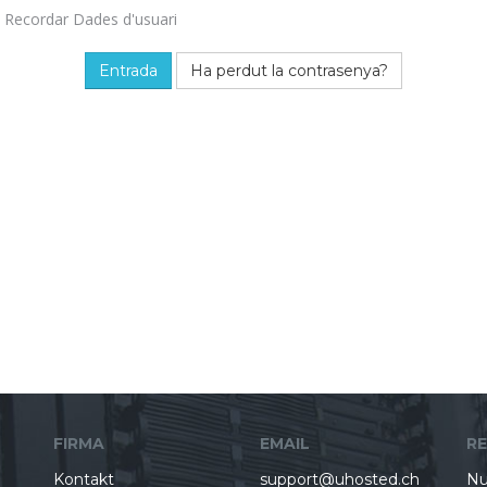
Recordar Dades d'usuari
Ha perdut la contrasenya?
FIRMA
EMAIL
R
Kontakt
support@uhosted.ch
Nu