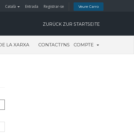
Català
Entrada
Registrar-se
Veure Carro
ZURÜCK ZUR STARTSEITE
DE LA XARXA
CONTACTI'NS
COMPTE